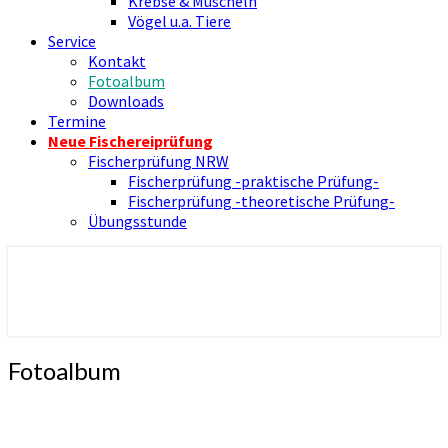
Krebse & Muscheln
Vögel u.a. Tiere
Service
Kontakt
Fotoalbum
Downloads
Termine
Neue Fischereiprüfung
Fischerprüfung NRW
Fischerprüfung -praktische Prüfung-
Fischerprüfung -theoretische Prüfung-
Übungsstunde
Nienborger Angelverein
Angelverein Nienborg Dinkel e.V.
Fotoalbum
Fotoalbum