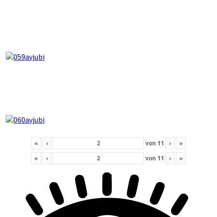
«
‹
von
11
›
»
«
‹
von
11
›
»