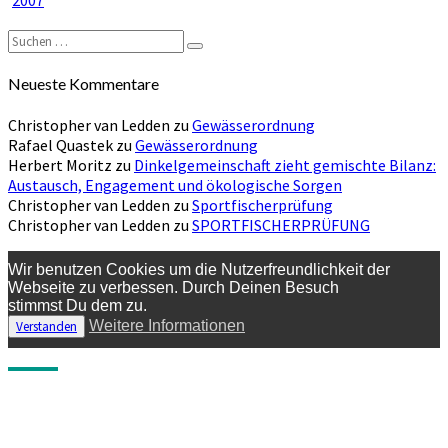
Suchen
Suchen
nach:
Neueste Kommentare
Christopher van Ledden
zu
Gewässerordnung
Rafael Quastek
zu
Gewässerordnung
Herbert Moritz
zu
Dinkelgemeinschaft zieht gemischte Bilanz:
Austausch, Engagement und ökologische Sorgen
Christopher van Ledden
zu
Sportfischerprüfung
Christopher van Ledden
zu
SPORTFISCHERPRÜFUNG
Wir benutzen Cookies um die Nutzerfreundlichkeit der
Webseite zu verbessen. Durch Deinen Besuch
stimmst Du dem zu.
Weitere Informationen
Verstanden