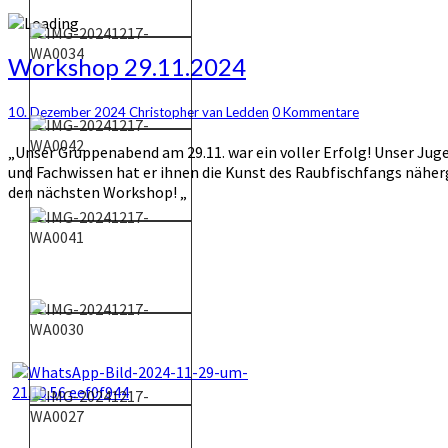
Workshop
Workshop 29.11.2024
29.11.2024
Kommentare
10. Dezember 2024
Christopher van Ledden
0 Kommentare
„Unser Gruppenabend am 29.11. war ein voller Erfolg! Unser Jug
und Fachwissen hat er ihnen die Kunst des Raubfischfangs näher
den nächsten Workshop! „