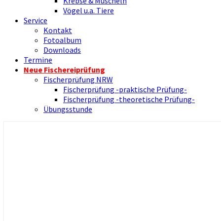
Krebse & Muscheln
Vögel u.a. Tiere
Service
Kontakt
Fotoalbum
Downloads
Termine
Neue Fischereiprüfung
Fischerprüfung NRW
Fischerprüfung -praktische Prüfung-
Fischerprüfung -theoretische Prüfung-
Übungsstunde
Nienborger Angelverein
Angelverein Nienborg Dinkel e.V.