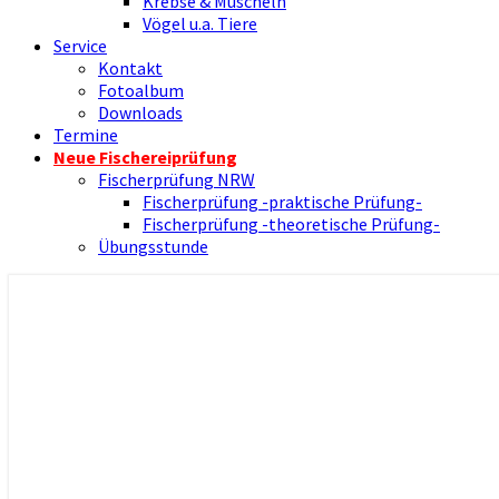
Krebse & Muscheln
Vögel u.a. Tiere
Service
Kontakt
Fotoalbum
Downloads
Termine
Neue Fischereiprüfung
Fischerprüfung NRW
Fischerprüfung -praktische Prüfung-
Fischerprüfung -theoretische Prüfung-
Übungsstunde
Nienborger Angelverein
Angelverein Nienborg Dinkel e.V.