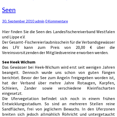
Seen
Seen
Kommentare
30. September 2010
admin
0 Kommentare
Hier finden Sie die Seen des Landesfischereiverband Westfalen
und Lippe e.V.
Der Gesamt-Fischereierlaubnisschein für die Verbandsgewässer
des LFV kann zum Preis von 20,00 € über die
Vereinsvorsitzenden der Mitgliedsvereine erworben werden.
See Heek Wichum
Das Gewässer bei Heek-Wichum wird erst seit wenigen Jahren
beangelt. Dennoch wurde uns schon von guten Fängen
berichtet. Bevor der See zum Angeln freigegeben worden ist,
hat der Verband über mehre Jahre Rotaugen, Karpfen,
Schleien, Zander sowie verschiedene Kleinfischarten
eingesetzt.
Die Ufervegetation befindet sich noch in einem frühen
Entwicklungsstadium. So sind an mehreren Stellen reine
Sandflächen, frei von jeglichem Bewuchs. In den Uferzonen
breiten sich jedoch allmählich Röhricht und untergetaucht