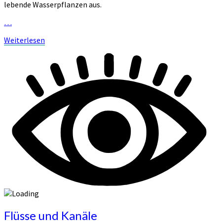
lebende Wasserpflanzen aus.
…
Weiterlesen
Weiterlesen
Flüsse
Flüsse und Kanäle