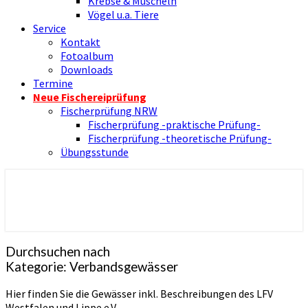
Krebse & Muscheln
Vögel u.a. Tiere
Service
Kontakt
Fotoalbum
Downloads
Termine
Neue Fischereiprüfung
Fischerprüfung NRW
Fischerprüfung -praktische Prüfung-
Fischerprüfung -theoretische Prüfung-
Übungsstunde
Nienborger Angelverein
Angelverein Nienborg Dinkel e.V.
Durchsuchen nach
Kategorie:
Verbandsgewässer
Hier finden Sie die Gewässer inkl. Beschreibungen des LFV
Westfalen und Lippe e.V.