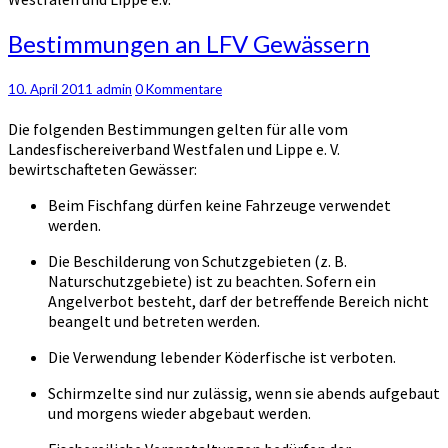
Bestimmungen
Bestimmungen an LFV Gewässern
an
LFV
Kommentare
10. April 2011
admin
0 Kommentare
Gewässern
Die folgenden Bestimmungen gelten für alle vom
Landesfischereiverband Westfalen und Lippe e. V.
bewirtschafteten Gewässer:
Beim Fischfang dürfen keine Fahrzeuge verwendet
werden.
Die Beschilderung von Schutzgebieten (z. B.
Naturschutzgebiete) ist zu beachten. Sofern ein
Angelverbot besteht, darf der betreffende Bereich nicht
beangelt und betreten werden.
Die Verwendung lebender Köderfische ist verboten.
Schirmzelte sind nur zulässig, wenn sie abends aufgebaut
und morgens wieder abgebaut werden.