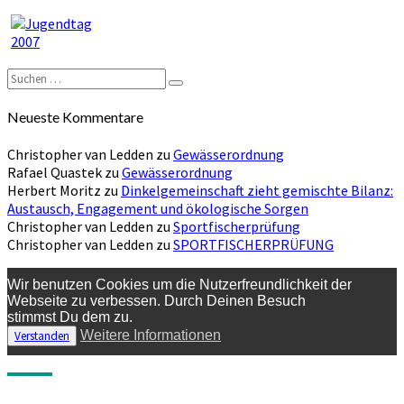
Suchen
Suchen
nach:
Neueste Kommentare
Christopher van Ledden
zu
Gewässerordnung
Rafael Quastek
zu
Gewässerordnung
Herbert Moritz
zu
Dinkelgemeinschaft zieht gemischte Bilanz:
Austausch, Engagement und ökologische Sorgen
Christopher van Ledden
zu
Sportfischerprüfung
Christopher van Ledden
zu
SPORTFISCHERPRÜFUNG
Wir benutzen Cookies um die Nutzerfreundlichkeit der
Webseite zu verbessen. Durch Deinen Besuch
stimmst Du dem zu.
Weitere Informationen
Verstanden