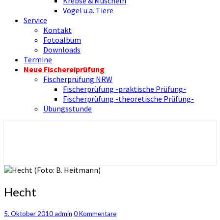
Krebse & Muscheln
Vögel u.a. Tiere
Service
Kontakt
Fotoalbum
Downloads
Termine
Neue Fischereiprüfung
Fischerprüfung NRW
Fischerprüfung -praktische Prüfung-
Fischerprüfung -theoretische Prüfung-
Übungsstunde
Nienborger Angelverein
Angelverein Nienborg Dinkel e.V.
Hecht
Hecht
Kommentare
5. Oktober 2010
admin
0 Kommentare