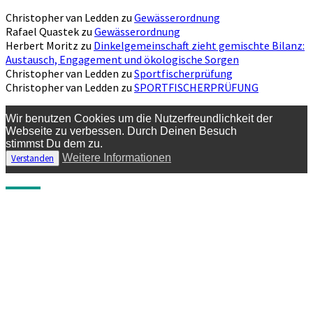
Christopher van Ledden
zu
Gewässerordnung
Rafael Quastek
zu
Gewässerordnung
Herbert Moritz
zu
Dinkelgemeinschaft zieht gemischte Bilanz:
Austausch, Engagement und ökologische Sorgen
Christopher van Ledden
zu
Sportfischerprüfung
Christopher van Ledden
zu
SPORTFISCHERPRÜFUNG
Wir benutzen Cookies um die Nutzerfreundlichkeit der
Webseite zu verbessen. Durch Deinen Besuch
stimmst Du dem zu.
Weitere Informationen
Verstanden