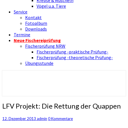
Krebse & Muscheln
Vögel u.a. Tiere
Service
Kontakt
Fotoalbum
Downloads
Termine
Neue Fischereiprüfung
Fischerprüfung NRW
Fischerprüfung -praktische Prüfung-
Fischerprüfung -theoretische Prüfung-
Übungsstunde
Nienborger Angelverein
Angelverein Nienborg Dinkel e.V.
LFV
LFV Projekt: Die Rettung der Quappen
Projekt:
Die
Kommentare
12. Dezember 2013
admin
0 Kommentare
Rettung
der