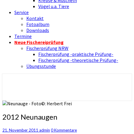
Krebse & Muscheln
Vögel u.a. Tiere
Service
Kontakt
Fotoalbum
Downloads
Termine
Neue Fischereiprüfung
Fischerprüfung NRW
Fischerprüfung -praktische Prüfung-
Fischerprüfung -theoretische Prüfung-
Übungsstunde
Nienborger Angelverein
Angelverein Nienborg Dinkel e.V.
2012
2012 Neunaugen
Neunaugen
Kommentare
21. November 2011
admin
0 Kommentare