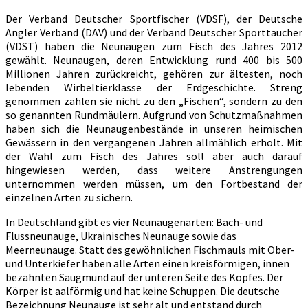
Der Verband Deutscher Sportfischer (VDSF), der Deutsche
Angler Verband (DAV) und der Verband Deutscher Sporttaucher
(VDST) haben die Neunaugen zum Fisch des Jahres 2012
gewählt. Neunaugen, deren Entwicklung rund 400 bis 500
Millionen Jahren zurückreicht, gehören zur ältesten, noch
lebenden Wirbeltierklasse der Erdgeschichte. Streng
genommen zählen sie nicht zu den „Fischen“, sondern zu den
so genannten Rundmäulern. Aufgrund von Schutzmaßnahmen
haben sich die Neunaugenbestände in unseren heimischen
Gewässern in den vergangenen Jahren allmählich erholt. Mit
der Wahl zum Fisch des Jahres soll aber auch darauf
hingewiesen werden, dass weitere Anstrengungen
unternommen werden müssen, um den Fortbestand der
einzelnen Arten zu sichern.
In Deutschland gibt es vier Neunaugenarten: Bach- und
Flussneunauge, Ukrainisches Neunauge sowie das
Meerneunauge. Statt des gewöhnlichen Fischmauls mit Ober-
und Unterkiefer haben alle Arten einen kreisförmigen, innen
bezahnten Saugmund auf der unteren Seite des Kopfes. Der
Körper ist aalförmig und hat keine Schuppen. Die deutsche
Bezeichnung Neunauge ist sehr alt und entstand durch