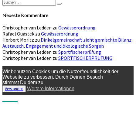
Suchen
Suchen
nach:
Neueste Kommentare
Christopher van Ledden
zu
Gewässerordnung
Rafael Quastek
zu
Gewässerordnung
Herbert Moritz
zu
Dinkelgemeinschaft zieht gemischte Bilanz:
Austausch, Engagement und ökologische Sorgen
Christopher van Ledden
zu
Sportfischerprüfung
Christopher van Ledden
zu
SPORTFISCHERPRÜFUNG
Wir benutzen Cookies um die Nutzerfreundlichkeit der
Webseite zu verbessen. Durch Deinen Besuch
stimmst Du dem zu.
Weitere Informationen
Verstanden