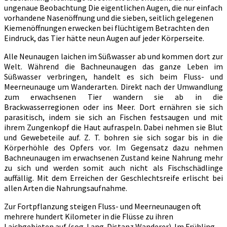
ungenaue Beobachtung Die eigentlichen Augen, die nur einfach
vorhandene Nasenöffnung und die sieben, seitlich gelegenen
Kiemenöffnungen erwecken bei flüchtigem Betrachten den
Eindruck, das Tier hätte neun Augen auf jeder Körperseite.
Alle Neunaugen laichen im Süßwasser ab und kommen dort zur
Welt. Während die Bachneunaugen das ganze Leben im
Süßwasser verbringen, handelt es sich beim Fluss- und
Meerneunauge um Wanderarten. Direkt nach der Umwandlung
zum erwachsenen Tier wandern sie ab in die
Brackwasserregionen oder ins Meer. Dort ernähren sie sich
parasitisch, indem sie sich an Fischen festsaugen und mit
ihrem Zungenkopf die Haut aufraspeln. Dabei nehmen sie Blut
und Gewebeteile auf. Z. T. bohren sie sich sogar bis in die
Körperhöhle des Opfers vor. Im Gegensatz dazu nehmen
Bachneunaugen im erwachsenen Zustand keine Nahrung mehr
zu sich und werden somit auch nicht als Fischschädlinge
auffällig. Mit dem Erreichen der Geschlechtsreife erlischt bei
allen Arten die Nahrungsaufnahme.
Zur Fortpflanzung steigen Fluss- und Meerneunaugen oft
mehrere hundert Kilometer in die Flüsse zu ihren
Laichgebieten auf (sog. Lang-Distanz Wanderer). Im Frühling