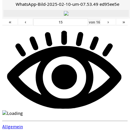
WhatsApp-Bild-2025-02-10-um-07.53.49 ed95ee5e
«
‹
›
»
von
16
Allgemein