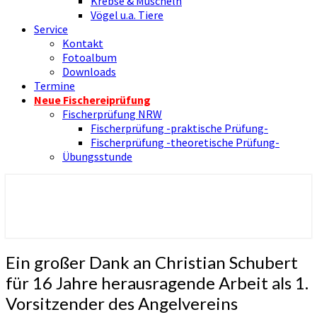
Krebse & Muscheln
Vögel u.a. Tiere
Service
Kontakt
Fotoalbum
Downloads
Termine
Neue Fischereiprüfung
Fischerprüfung NRW
Fischerprüfung -praktische Prüfung-
Fischerprüfung -theoretische Prüfung-
Übungsstunde
Nienborger Angelverein
Angelverein Nienborg Dinkel e.V.
Ein
Ein großer Dank an Christian Schubert
großer
für 16 Jahre herausragende Arbeit als 1.
Dank
Vorsitzender des Angelvereins
an
Christian