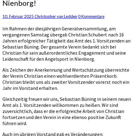
Nienborg!
Schubert
für
Kommentare
10. Februar 2025
Christopher van Ledden
0 Kommentare
16
Jahre
Im Rahmen der diesjährigen Generalversammlung, am
herausragende
vergangenen Samstag übergab Christian Schubert nach 16
Arbeit
Jahren erfolgreicher Tätigkeit das Amt des 1. Vorsitzenden an
als
Sebastian Büning. Der gesamte Verein bedankt sich bei
1.
Christian für sein außerordentliches Engagement und seine
Vorsitzender
Leidenschaft für den Angelsport in Nienborg.
des
Angelvereins
Als Zeichen der Anerkennung und Wertschätzung überreichte
Nienborg!
der Verein Christian einen wohlverdienten Präsentkorb.
Christian bleibt uns als zweiter Vorsitzender vorerst noch ein
Jahr im Vorstand erhalten.
Gleichzeitig freuen wir uns, Sebastian Büning in seinem neuen
Amt als 1. Vorsitzenden willkommen zu heißen. Wir sind
zuversichtlich, dass er die erfolgreiche Arbeit von Christian
fortsetzen und den Verein in eine ebenso positive Zukunft
führen wird.
Auch im übrigen Vorstand gab es Veränderungen: