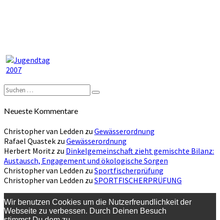
Suchen
Suchen
nach:
Neueste Kommentare
Christopher van Ledden
zu
Gewässerordnung
Rafael Quastek
zu
Gewässerordnung
Herbert Moritz
zu
Dinkelgemeinschaft zieht gemischte Bilanz:
Austausch, Engagement und ökologische Sorgen
Christopher van Ledden
zu
Sportfischerprüfung
Christopher van Ledden
zu
SPORTFISCHERPRÜFUNG
Wir benutzen Cookies um die Nutzerfreundlichkeit der
Webseite zu verbessen. Durch Deinen Besuch
stimmst Du dem zu.