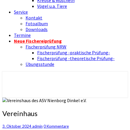
Krebse & Muscheln
Vögel u.a. Tiere
Service
Kontakt
Fotoalbum
Downloads
Termine
Neue Fischereiprüfung
Fischerprüfung NRW
Fischerprüfung -praktische Prüfung-
Fischerprüfung -theoretische Prüfung-
Übungsstunde
Nienborger Angelverein
Angelverein Nienborg Dinkel e.V.
Vereinhaus
Vereinhaus
Kommentare
3. Oktober 2024
admin
0 Kommentare