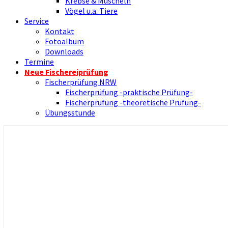
Krebse & Muscheln
Vögel u.a. Tiere
Service
Kontakt
Fotoalbum
Downloads
Termine
Neue Fischereiprüfung
Fischerprüfung NRW
Fischerprüfung -praktische Prüfung-
Fischerprüfung -theoretische Prüfung-
Übungsstunde
Nienborger Angelverein
Angelverein Nienborg Dinkel e.V.