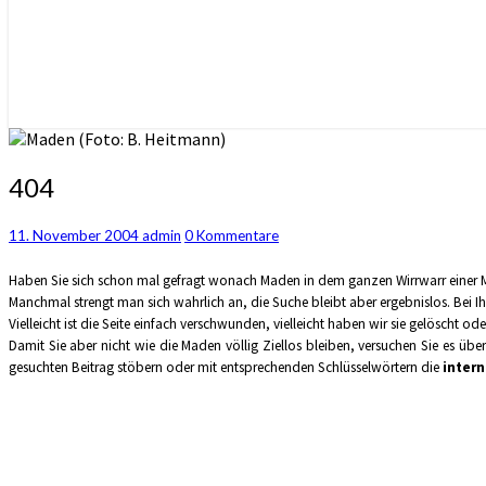
404
404
Kommentare
11. November 2004
admin
0 Kommentare
Haben Sie sich schon mal gefragt wonach Maden in dem ganzen Wirrwarr einer M
Manchmal strengt man sich wahrlich an, die Suche bleibt aber ergebnislos. Bei I
Vielleicht ist die Seite einfach verschwunden, vielleicht haben wir sie gelöscht ode
Damit Sie aber nicht wie die Maden völlig Ziellos bleiben, versuchen Sie es übe
gesuchten Beitrag stöbern oder mit entsprechenden Schlüsselwörtern die
inter