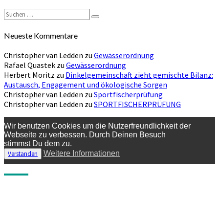
Suchen
Suchen
nach:
Neueste Kommentare
Christopher van Ledden
zu
Gewässerordnung
Rafael Quastek
zu
Gewässerordnung
Herbert Moritz
zu
Dinkelgemeinschaft zieht gemischte Bilanz:
Austausch, Engagement und ökologische Sorgen
Christopher van Ledden
zu
Sportfischerprüfung
Christopher van Ledden
zu
SPORTFISCHERPRÜFUNG
Wir benutzen Cookies um die Nutzerfreundlichkeit der
Webseite zu verbessen. Durch Deinen Besuch
stimmst Du dem zu.
Weitere Informationen
Verstanden