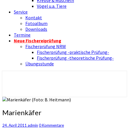
Krebse & Muscheln
Vögel u.a. Tiere
Service
Kontakt
Fotoalbum
Downloads
Termine
Neue Fischereiprüfung
Fischerprüfung NRW
Fischerprüfung -praktische Prüfung-
Fischerprüfung -theoretische Prüfung-
Übungsstunde
Nienborger Angelverein
Angelverein Nienborg Dinkel e.V.
Marienkäfer
Marienkäfer
Kommentare
24. April 2011
admin
0 Kommentare